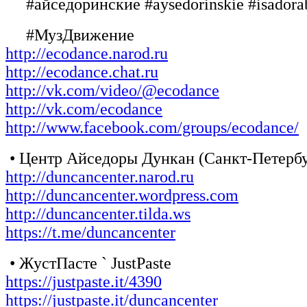
#айседоринские #aysedorinskie #isadora
#МузДвижение
http://ecodance.narod.ru
http://ecodance.chat.ru
http://vk.com/video/@ecodance
http://vk.com/ecodance
http://www.facebook.com/groups/ecodance/
• Центр Айседоры Дункан (Санкт-Петербу
http://duncancenter.narod.ru
http://duncancenter.wordpress.com
http://duncancenter.tilda.ws
https://t.me/duncancenter
• ЖустПасте ` JustPaste
https://justpaste.it/4390
https://justpaste.it/duncancenter