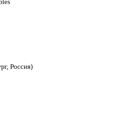
bles
рг, Россия)