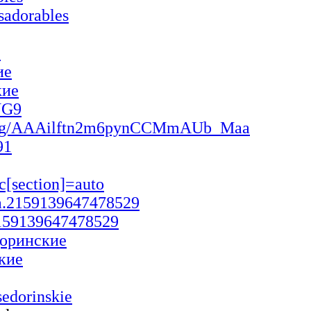
sadorables
е
ие
кие
NG9
1lazg/AAAilftn2m6pynCCMmAUb_Maa
91
[section]=auto
oa.2159139647478529
2159139647478529
доринские
ские
sedorinskie