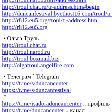
http://troul.narod.ru/tr-address.htm
http://troul.chat.ru/tr-address.htm#begin
http://duncanfestival.byethost16.com/troul/t
http://r812.eu5.org/troul/tr-address.htm
http://r812.eu5.org
• Ольга Труль
http://troul.chat.ru
http://troul.narod.ru
http://troul.boxmail.biz
http://olgatroul.angelfire.com
• Телеграм ` Telegram
https://t.me/s/duncancenter
https://t.me/s/duncanfestival
*
https://t.me/isadoraduncancenter
.. профиль
https://t.me/duncancenter
.. канал