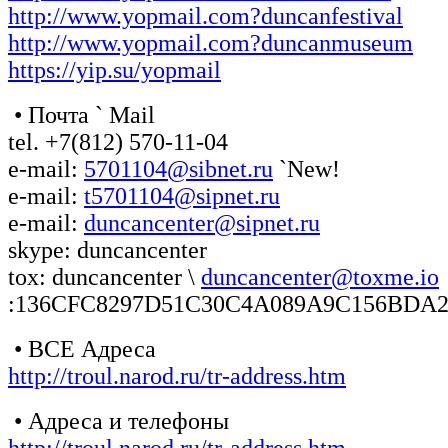
http://www.yopmail.com?duncanfestival
http://www.yopmail.com?duncanmuseum
https://yip.su/yopmail
• Почта ` Mail
tel. +7(812) 570-11-04
e-mail:
5701104@sibnet.ru
`New!
e-mail:
t5701104@sipnet.ru
e-mail:
duncancenter@sipnet.ru
skype: duncancenter
tox: duncancenter \
duncancenter@toxme.io
:136CFC8297D51C30C4A089A9C156BDA2
• ВСЕ Адреса
http://troul.narod.ru/tr-address.htm
• Адреса и телефоны