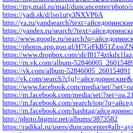
https://my.mail.ru/mail/duncancenter/photo/i
https://yadi.sk/d/lso1uty3NXVP6A
http://ya.ru/yandsearch?text=айседорински
https://yandex.ru/search/?text=айседоринск
http://www.google.ru/search?q=айседоринс
https://photos.app.goo.gl/H7GrFkB51ZxsrZ
https://www.dropbox.com/sh/f8174ztkdx
https://m.vk.com/album-52846005_2601548
https://vk.com/album-52846005_260154891
http://vk.com/search?c[q]=айседоринские&c
https://www.facebook.com/media/set/?set=
https://m.facebook.com/media/set/?set=oa.
https://m.facebook.com/search/top/?q=айсе
https://m.facebook.com/hashtag/айседорин
http://photo.bigmir.net/albums/3873582
https://radikal.ru/users/duncancenter#alb=ay