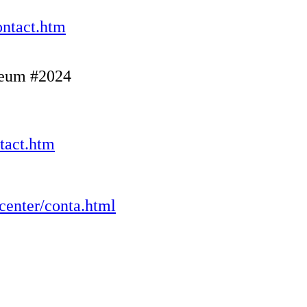
ontact.htm
seum #2024
ntact.htm
center/conta.html