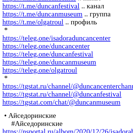
https://t.me/duncanfestival
.. канал
https://t.me/duncanmuseum
.. группа
https://t.me/olgatroul
.. профиль
*
https://teleg.one/isadoraduncancenter
https://teleg.one/duncancenter
https://teleg.one/duncanfestival
https://teleg.one/duncanmuseum
https://teleg.one/olgatroul
*
https://tgstat.ru/channel/@duncancenterchan
https://tgstat.ru/channel/@duncanfestival
https://tgstat.com/chat/@duncanmuseum
• Айседоринские
#Айседоринские
https://nsportal.ru/albom/2020/12/26/isadora