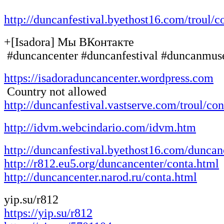
http://duncanfestival.byethost16.com/troul/c
+[Isadora] Мы ВКонтакте
#duncancenter #duncanfestival #duncanmu
https://isadoraduncancenter.wordpress.com
Country not allowed
http://duncanfestival.vastserve.com/troul/co
http://idvm.webcindario.com/idvm.htm
http://duncanfestival.byethost16.com/duncan
http://r812.eu5.org/duncancenter/conta.html
http://duncancenter.narod.ru/conta.html
yip.su/r812
https://yip.su/r812