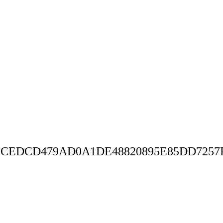
CEDCD479AD0A1DE48820895E85DD7257E